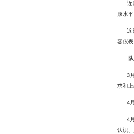
近
康水平
近
容仪表
队
3
求和上
4
4
认识、