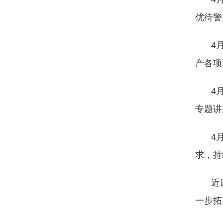
优待警
4
产各项
4
专题讲
4
求，持
近
一步拓