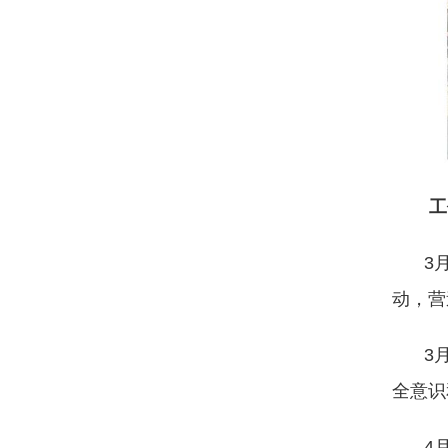
工
3
动，营
3
全意识
4