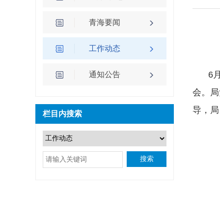
青海要闻
工作动态
6
通知公告
会。局
导，局
栏目内搜索
搜索