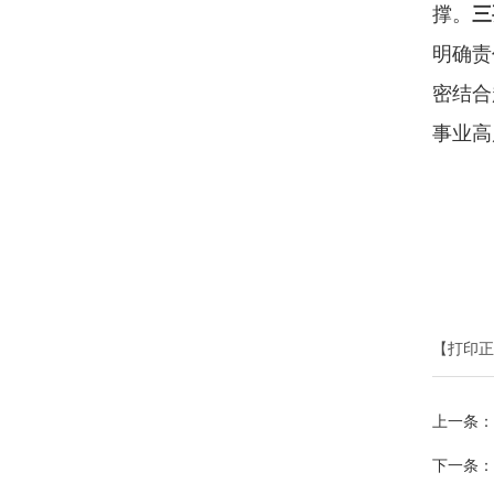
撑。
三
明确责
密结合
事业高
【打印正
上一条：
下一条：