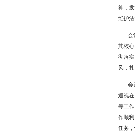
神，发
维护法
会
其核心
彻落实
风，扎
会
巡视在
等工作
作顺利
任务，