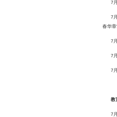
7
7
春华章
7
7
7
教
7