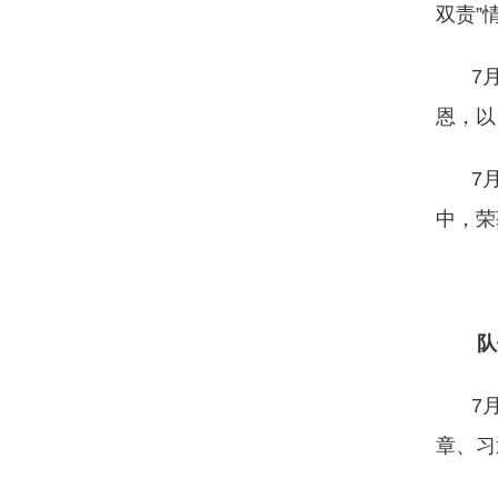
双责”
7
恩，以
7
中，荣
队
7
章、习