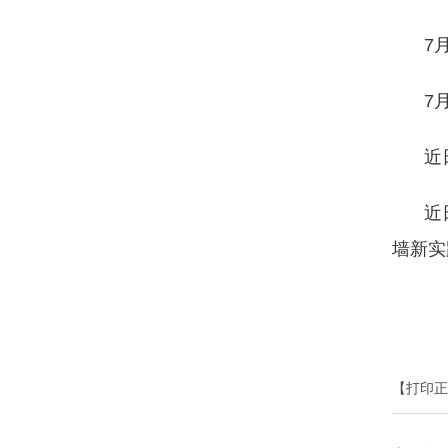
7
7
近
近
墙新实
【打印正