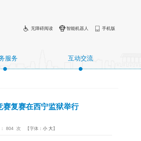
无障碍阅读
智能机器人
手机版
务服务
互动交流
竞赛复赛在西宁监狱举行
：
804
次
【字体：
小
大
】