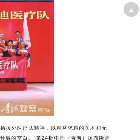
新浪微
返回顶
博
部
发扬援外医疗队精神，以精益求精的医术和无
领域的空白。”第24批中国（青海）援布隆迪