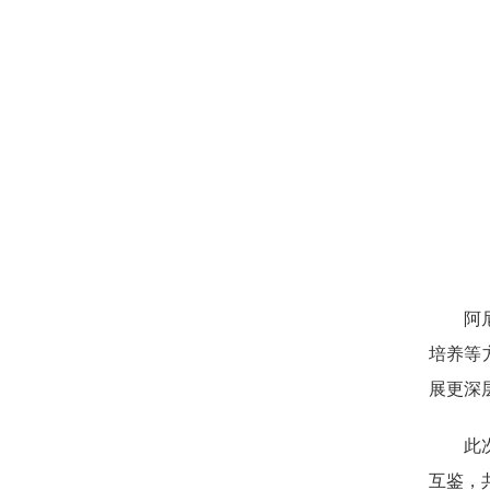
阿
培养等
展更深
此
互鉴，