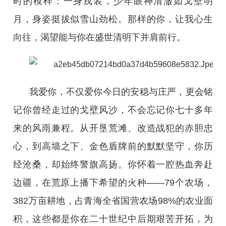
时的模样：一身戎装，少年眼神清澈如戈壁明
月，身姿挺拔似雪山劲松。那样的你，让我心生
向往，渴望能与你在盛世清明下并肩前行。
我爱你，不仅爱你今日的安稳与庄严，更会铭
记你曾经走过的戈壁风沙，不会忘记你七十多年
来的风雨兼程。从开垦荒滩、改造战犯的赤胆忠
心，到高墙之下、金色盾牌前的默默坚守，你历
经沧桑，却始终警旗高扬。你怀着一腔热血奔赴
边疆，在荒原上播下希望的火种——79个农场，
382万亩耕地，占青海全省国营农场98%的农业面
积，这些都是你在二十世纪中后期艰苦开拓，为