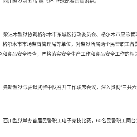
日，西川监狱第五届“腾飞杯”篮球比赛圆满落幕。
日，柴达木监狱协调格尔木市东城区行政委员会、格尔木市应急管
、格尔木市市场监督管理局等单位，对监狱所属两个民警职工备
查和食品安全检查，严格落实安全生产工作和食品安全工作的相
日，建新监狱与驻狱武警中队召开工作联席会议，深入贯彻“三共六
日，西川监狱举办首届民警职工电子竞技比赛，60名民警职工同