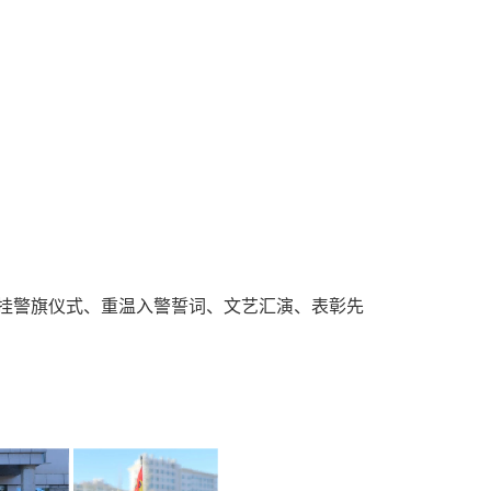
升挂警旗仪式、重温入警誓词、文艺汇演、表彰先