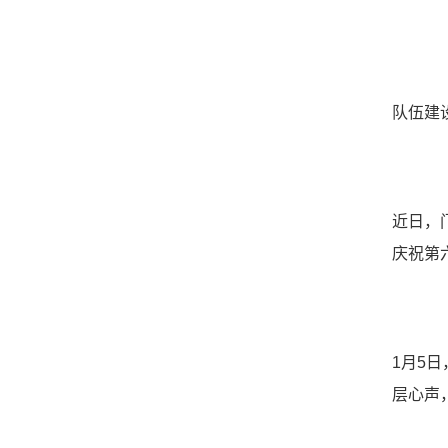
队伍建
近日，
庆祝第
1月5
层心声