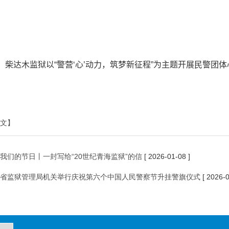
。
日，柴达木监狱以“警营‘心’动力，筑梦新征程”为主题开展民警
文】
我们的节日丨一封写给“20世纪青海监狱”的信
[ 2026-01-08 ]
省监狱管理局机关举行庆祝第六个中国人民警察节升挂警旗仪式
[ 2026-0