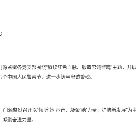
设
门源监狱各党支部围绕“赓续红色血脉、锻造忠诚警魂”主题，开
六个中国人民警察节，进一步铸牢忠诚警魂。
日，门源监狱召开以“倾听‘她’声音，凝聚‘她’力量，护航新发展
，凝聚奋进力量。