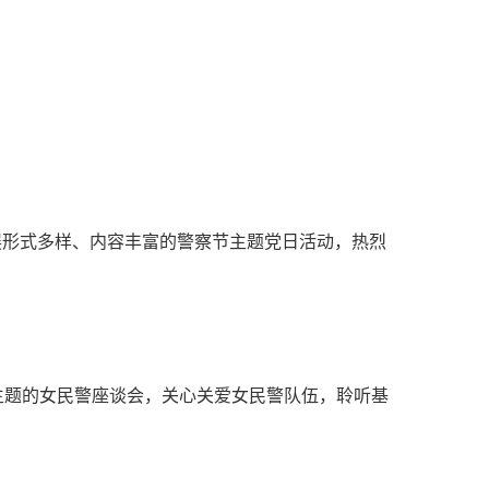
博
部
展形式多样、内容丰富的警察节主题党日活动，热烈
”为主题的女民警座谈会，关心关爱女民警队伍，聆听基