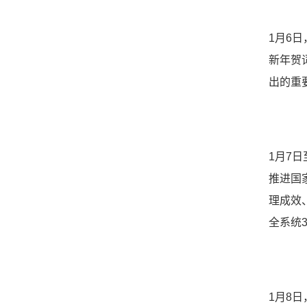
1月6
新年贺
出的重
1月7
推进国
理成效
全系统
1月8