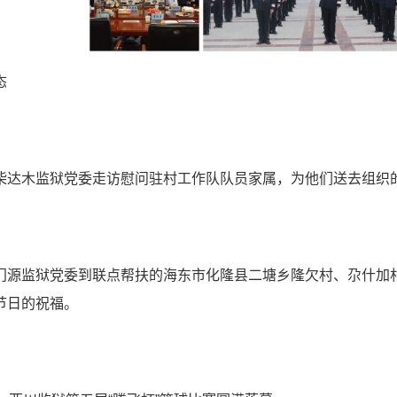
态
柴达木监狱党委走访慰问驻村工作队队员家属，为他们送去组织
门源监狱党委到联点帮扶的海东市化隆县二塘乡隆欠村、尕什加
节日的祝福。