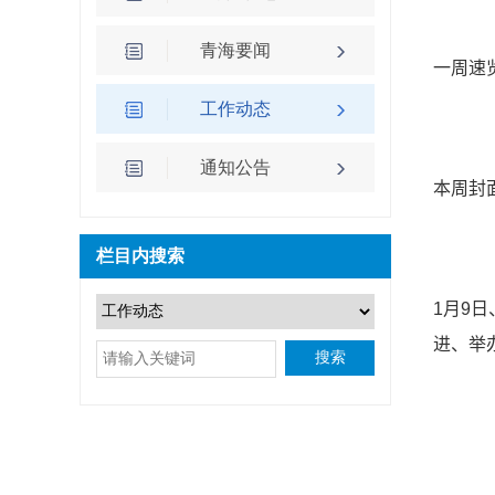
青海要闻
一周速览
工作动态
通知公告
本周封
栏目内搜索
1月9
进、举
搜索