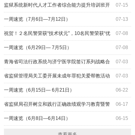
政绩观专题研讨会
监狱系统新时代人才工作者综合能力提升培训班开
07-15
班
一周速览（7月6日—7月12日）
07-13
祝贺！２名民警荣获“技术状元”，10名民警荣获“优
07-08
秀选手”
一周速览（6月29日— 7月5日）
07-08
青海省司法行政系统与济宁医学院签订系列战略合
07-03
作协议
省监狱管理局关工委开展未成年罪犯关爱帮教活动
07-03
一周速览（6月15日— 6月21日）
06-22
省监狱局召开树立和践行正确政绩观学习教育暨警
06-17
示教育会
一周速览（6月8日—6月14日）
06-15
查看更多