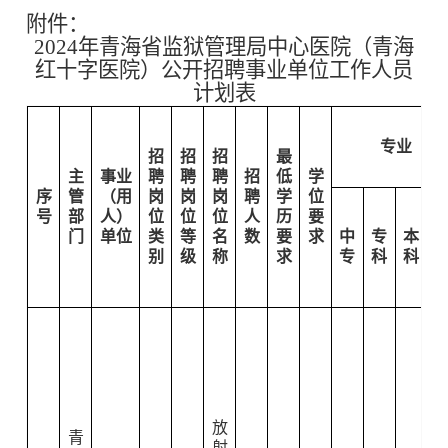
附件：
2024年青海省监狱管理局中心医院（青海
红十字医院）公开招聘事业单位工作人员
计划表
专业
招
招
招
最
主
事业
聘
聘
聘
招
低
学
序
管
（用
岗
岗
岗
聘
学
位
号
部
人）
位
位
位
人
历
要
门
单位
类
等
名
数
要
求
中
专
本
别
级
称
求
专
科
科
放
青
射