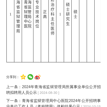
海
青海
专
治
硕
省
省监
业
疗
士
监
狱管
技
正
硕
1
科
1
研
狱
理局
术
高
士
主
究
管
中心
岗
任
生
理
医院
位
医
局
师
分享到：
上一条：
2024年青海省监狱管理局所属事业单位公开招
聘拟聘用人员公示
[ 2024-08-30 ]
下一条：
青海省监狱管理局中心医院2024年公开招聘事
业单位工作人员（考核聘用）体检结果公示
[ 2024-10-15