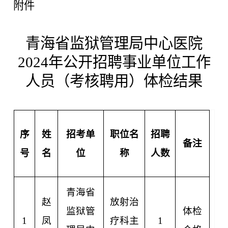
附件
青海省监狱管理局中心医院
2024年
公开
招聘事业
单位
工作
人员（考核聘用）体检结果
序
姓
招考单
职位名
招聘
备注
号
名
位
称
人数
青海省
赵
放射治
监狱管
体检
1
凤
疗科主
1