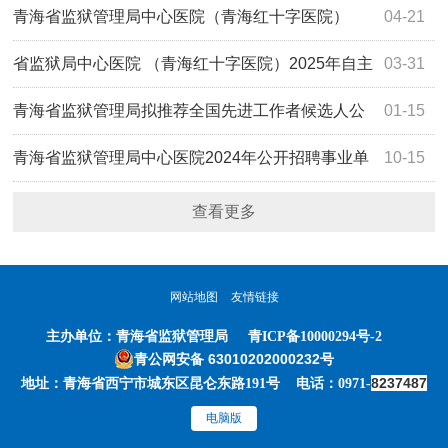
试通知
聘工作人员（考核聘用）拟聘用人员公示
青海省监狱管理局中心医院（青海红十字医院）
04-21
2025年公开招聘事业单位工作人员 （考核聘用）体检结果
省监狱局中心医院 （青海红十字医院）2025年自主
03-31
公示
招聘（考核聘用）事业单位工作人员公告
青海省监狱管理局拟推荐全国先进工作者候选人公
01-15
示
青海省监狱管理局中心医院2024年公开招聘事业单
10-15
位工作人员（考核聘用）体检结果公示
查看更多
网站地图
友情链接
主办单位：
青海省监狱管理局
青ICP备10000294号-2
青公网安备 63010202000232号
8237487
地址：青海省西宁市城东区昆仑东路191号 电话：0971-
电脑版