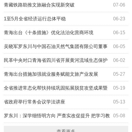
官一任造福一方
青藏铁路助推文旅融合实现新突破
07-06
1至5月全省经济运行总体平稳
06-23
青海出台《十条措施》优化法治化营商环境
06-15
吴晓军罗东川与中国石油天然气集团有限公司董事
06-05
长戴厚良一行座谈
民革中央对口青海省四川省开展黄河流域生态保护
06-02
和高质量发展民主监督工作启动会在西宁召开
青海出台措施加强就业服务赋能文旅产业发展
05-27
全省推进常态化帮扶持续巩固拓展脱贫攻坚成果暨
05-19
考核评估反馈问题整改工作动员部署会召开
省政府举行常务会议学法讲座
05-13
罗东川：深学细悟明方向 严查实改促提升 把学习教
05-08
育成果转化为高质量发展实效
查看更多