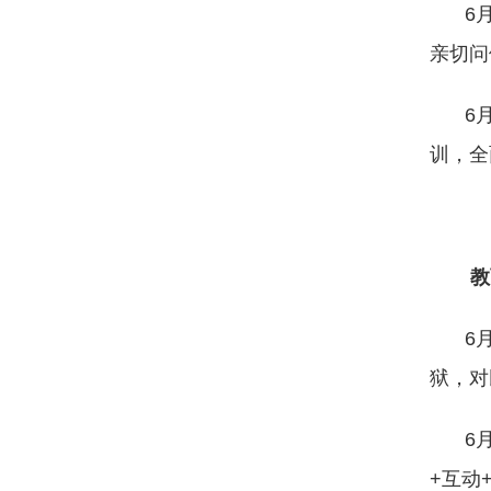
6
亲切问
6
训，全
教
6
狱，对
6
+互动