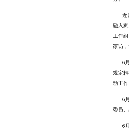
近
融入家
工作组
家访，
6
规定精
动工作
6
委员、
6