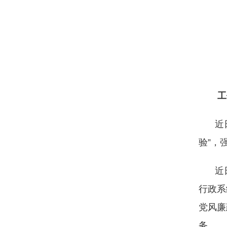
工
近
验”，
近
行政系
党风廉
务。