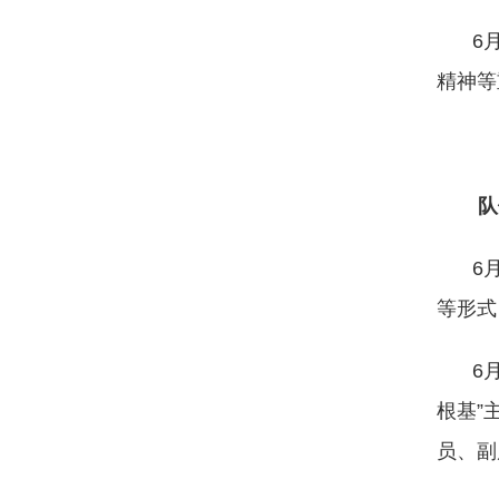
6
精神等
队
6
等形式
6
根基”
员、副