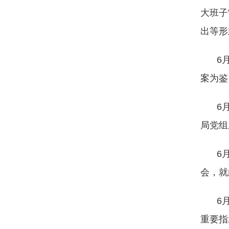
大班子
出等形
6
案为鉴
6
局党组
6
会，就
6
重要指