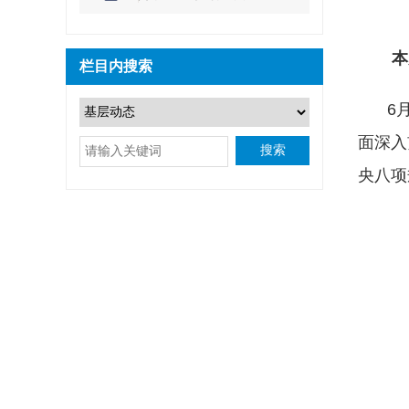
本
栏目内搜索
6
面深入
搜索
央八项