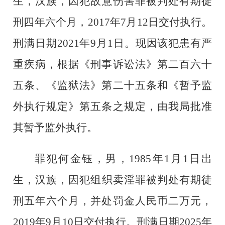
生
，
汉
族，因犯
故意伤害罪被
判处
有期徒
刑四年六个月，
2017年7月12日交付执行
。
刑满日期
2021年9月1日。
现因该犯患有严
重疾病，
根据《刑事诉讼法》第二百
六十
五
条、《监狱法》第二十五条
和
《暂予监
外执行规定》第五条
之
规定，
由我局
批准
其暂予监外执行。
罪犯
何金钰
，男，
19
85
年
1
月
1
日
出
生
，
汉
族，因犯
组织卖淫罪被
判处
有期徒
刑五年六个月
，并处罚金人民币二万元，
2019年9月10日交付执行
。
刑满日期
2025年