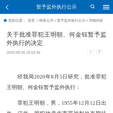
暂予监外执行公示
您的位置：
首页
>
狱务公开
>
暂予监外执行公示
>
详细内容
关于批准罪犯王明朝、何金钰暂予监
外执行的决定
T
2020-08-05 18:02:46
T
经我局
2020年8月5日研究，批准罪犯
王明朝、何金钰
暂予监外执行：
罪犯
王明朝
，男，
19
55
年
12
月
12
日
出