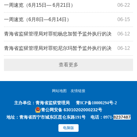
一周速览（6月15日— 6月21日）
06-22
一周速览（6月8日—6月14日）
06-15
青海省监狱管理局对罪犯杨忠加暂予监外执行的决
06-12
定
青海省监狱管理局对罪犯尼尔玛暂予监外执行的决
06-12
定
查看更多
网站地图
友情链接
主办单位：
青海省监狱管理局
青ICP备10000294号-2
青公网安备 63010202000232号
8237487
地址：青海省西宁市城东区昆仑东路191号 电话：0971-
电脑版