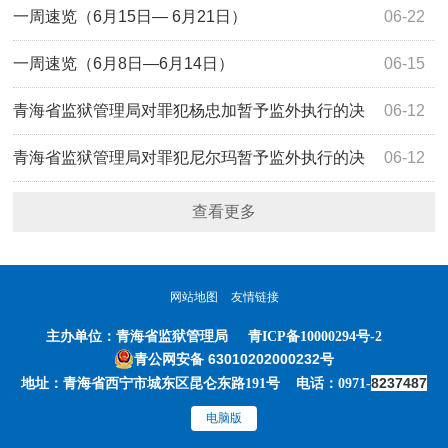
一周速览（6月15日— 6月21日）
06-22
一周速览（6月8日—6月14日）
06-15
青海省监狱管理局对罪犯杨忠加暂予监外执行的决
06-12
定
青海省监狱管理局对罪犯尼尔玛暂予监外执行的决
06-12
定
查看更多
网站地图
友情链接
主办单位：
青海省监狱管理局
青ICP备10000294号-2
青公网安备 63010202000232号
8237487
地址：青海省西宁市城东区昆仑东路191号 电话：0971-
电脑版