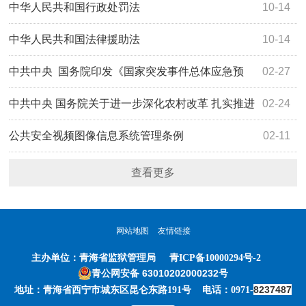
中华人民共和国行政处罚法
10-14
中华人民共和国法律援助法
10-14
中共中央 国务院印发《国家突发事件总体应急预
02-27
案》
中共中央 国务院关于进一步深化农村改革 扎实推进
02-24
乡村全面振兴的意见
公共安全视频图像信息系统管理条例
02-11
查看更多
网站地图
友情链接
主办单位：
青海省监狱管理局
青ICP备10000294号-2
青公网安备 63010202000232号
8237487
地址：青海省西宁市城东区昆仑东路191号 电话：0971-