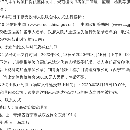
2.7为本采购项目提供整体设计、规范编制或者项目管理、监理、检测等
动；
2.8本项目不接受投标人以联合体方式进行投标；
2.9 经信用中国（www.creditchina.gov.cn）、中国政府采购网（www
税收违法案件当事人名单、政府采购严重违法失信行为记录名单的，取消投
为投标截止时间前5天内）；
3、发出询比文件时间及截止时间
3.1发出询比文件时间：2020年08月13日至2020年08月15日（上午9：00
不休），请携带单位介绍信或法定代表人授权委托书、法人身份证复印件
以上资料均加盖单位公章）到青海德跃工程项目管理有限公司（西宁市城西
；询比文件售价每套500.00元人民币，售后不退。
3.2询比截止时间（响应文件递交截止时间）：2020年08月19日10:
管理有限公司，逾期送达的或未送达指定地点的响应文件将被拒绝。
4、联系方式
采购人：青海省监狱管理局
地 址：青海省西宁市城东区昆仑东路191号
联 系 人：马老师