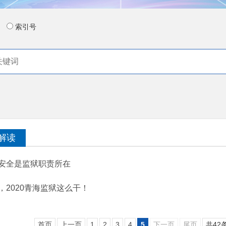
索引号
解读
安全是监狱职责所在
，2020青海监狱这么干！
首页
上一页
1
2
3
4
5
下一页
尾页
共42