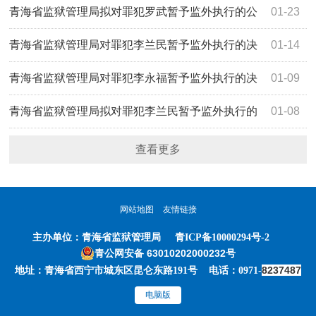
青海省监狱管理局拟对罪犯罗武暂予监外执行的公
01-23
示
青海省监狱管理局对罪犯李兰民暂予监外执行的决
01-14
定
青海省监狱管理局对罪犯李永福暂予监外执行的决
01-09
定
青海省监狱管理局拟对罪犯李兰民暂予监外执行的
01-08
公示
查看更多
网站地图
友情链接
主办单位：
青海省监狱管理局
青ICP备10000294号-2
青公网安备 63010202000232号
8237487
地址：青海省西宁市城东区昆仑东路191号 电话：0971-
电脑版